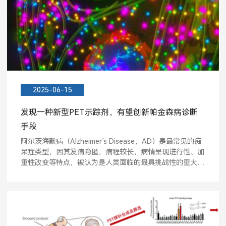
2025-06-15
发现一种新型PET示踪剂，有望创新帕金森病诊断
手段
阿尔茨海默病（Alzheimer’s Disease，AD）是最常见的痴
呆症类型，因其发病隐匿，病程较长，病情呈现进行性、加
重性改变等特点，被认为是人类面临的最具挑战性的重大疾
病之...